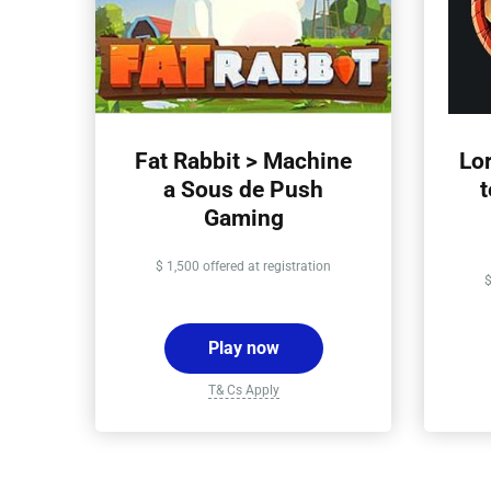
Fat Rabbit > Machine
Lo
a Sous de Push
t
Gaming
$ 1,500 offered at registration
$
Play now
T& Cs Apply