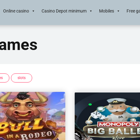
Online casino
Casino Depot minimum
Mobiles
Free 
games
es
slots