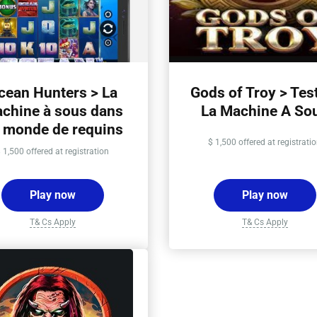
cean Hunters > La
Gods of Troy > Tes
chine à sous dans
La Machine A So
 monde de requins
$ 1,500 offered at registrati
 1,500 offered at registration
Play now
Play now
T& Cs Apply
T& Cs Apply