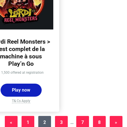
rdi Reel Monsters >
est complet de la
machine à sous
Play’n Go
 1,500 offered at registration
Play now
T& Cs Apply
«
1
2
3
…
7
8
»