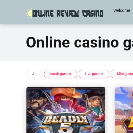
Welcome
Online casino 
All
crash games
Live games
Mini gam