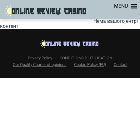
MENU
Нема вашого ентрі
контент
Privacy Policy
CONDITIONS D’UTILISATION
Our Quality Charter of opinions
Cookie Policy (EU)
Contact